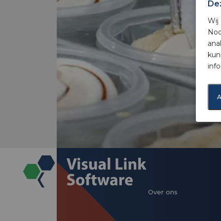
De
Wij
Noo
ana
kun
inf
A
Over ons