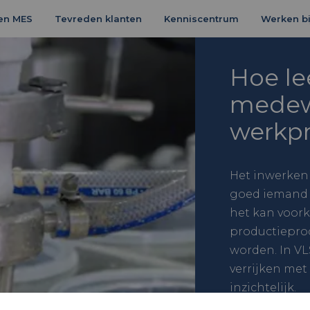
en MES
Tevreden klanten
Kenniscentrum
Werken bi
Hoe le
medewe
werkp
Het inwerken
goed iemand t
het kan voor
productieproc
worden. In VL
verrijken met
inzichtelijk.