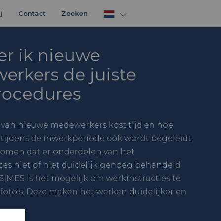
j
Contact
Zoeken
er ik nieuwe
rkers de juiste
rocedures
 van nieuwe medewerkers kost tijd en hoe
ijdens de inwerkperiode ook wordt begeleidt,
komen dat er onderdelen van het
es niet of niet duidelijk genoeg behandeld
S|MES is het mogelijk om werkinstructies te
 foto's. Deze maken het werken duidelijker en