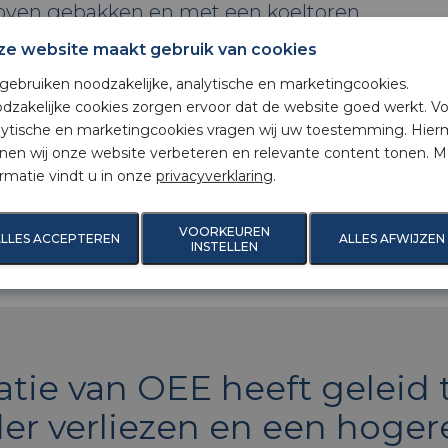
oven gebakken en met een koeltoren
deling worden de koekjes vervolgens voor
ze website maakt gebruik van cookies
n verpakt. De communicatie tussen deze
 gebruiken noodzakelijke, analytische en marketingcookies.
dzakelijke cookies zorgen ervoor dat de website goed werkt. V
een vooral tussen mensen plaats en was
lytische en marketingcookies vragen wij uw toestemming. Hie
endien bleek dat in geval van
nen wij onze website verbeteren en relevante content tonen. M
ormatie vindt u in onze
privacyverklaring
.
uctfouten niet altijd informatieoverdracht
zicht te krijgen in het productieproces
VOORKEUREN
LLES ACCEPTEREN
ALLES AFWIJZEN
E-systeem laten implementeren.
INSTELLEN
tie van OEE heeft geleid 
r verliezen en een hogere 