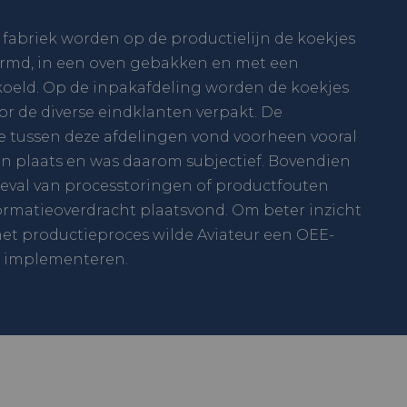
r fabriek worden op de productielijn de koekjes
ormd, in een oven gebakken en met een
oeld. Op de inpakafdeling worden de koekjes
or de diverse eindklanten verpakt. De
 tussen deze afdelingen vond voorheen vooral
n plaats en was daarom subjectief. Bovendien
geval van processtoringen of productfouten
nformatieoverdracht plaatsvond. Om beter inzicht
 het productieproces wilde Aviateur een OEE-
n implementeren.