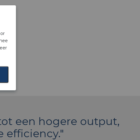
oor
rmee
eer
tot een hogere output,
efficiency."