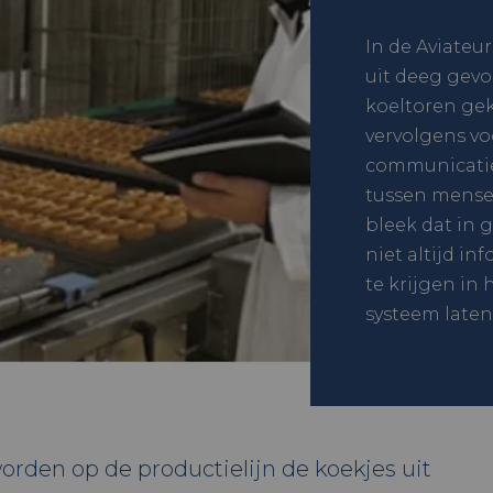
In de Aviateu
uit deeg gev
koeltoren gek
vervolgens vo
communicatie
tussen mense
bleek dat in 
niet altijd i
te krijgen in
systeem late
worden op de productielijn de koekjes uit