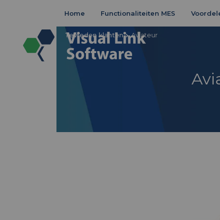
Home
Functionaliteiten MES
Voordel
Tevreden klanten
Aviateur
Avi
Tevreden klanten
Aviateur