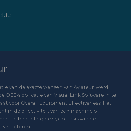
elde
ur
atie van de exacte wensen van Aviateur, werd
e OEE-applicatie van Visual Link Software in te
taat voor Overall Equipment Effectiveness. Het
cht in de effectiviteit van een machine of
 met de bedoeling deze, op basis van de
e verbeteren.